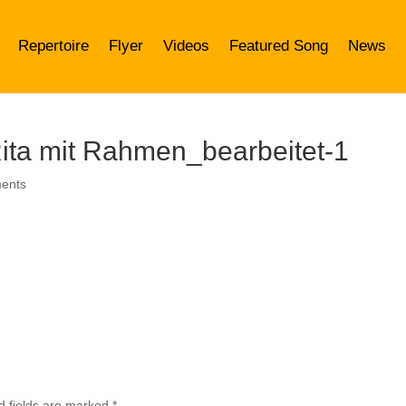
Repertoire
Flyer
Videos
Featured Song
News
ita mit Rahmen_bearbeitet-1
ents
d fields are marked
*