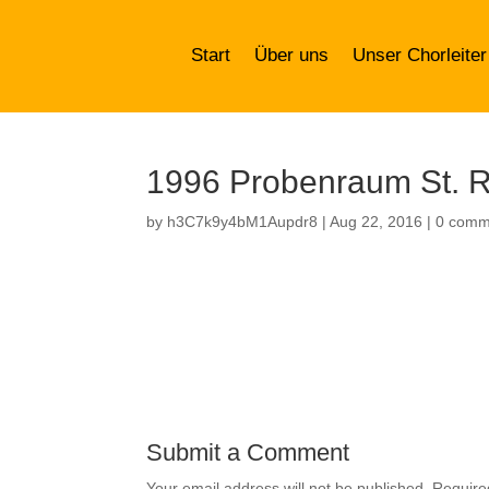
Start
Über uns
Unser Chorleiter
1996 Probenraum St. R
by
h3C7k9y4bM1Aupdr8
|
Aug 22, 2016
|
0 comm
Submit a Comment
Your email address will not be published.
Require