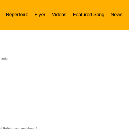
Repertoire
Flyer
Videos
Featured Song
News
ents
d fields are marked
*