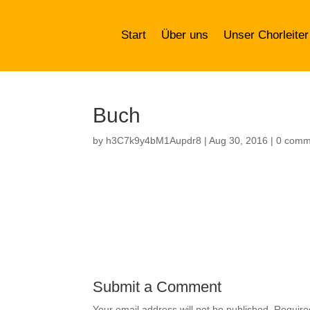
Start
Über uns
Unser Chorleiter
Buch
by
h3C7k9y4bM1Aupdr8
|
Aug 30, 2016
|
0 comm
Submit a Comment
Your email address will not be published.
Require