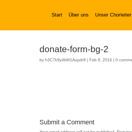
Start
Über uns
Unser Chorleiter
donate-form-bg-2
by
h3C7k9y4bM1Aupdr8
|
Feb 8, 2016
|
0 comme
Submit a Comment
Your email address will not be published.
Require