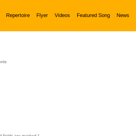
Repertoire
Flyer
Videos
Featured Song
News
nts
d fields are marked
*