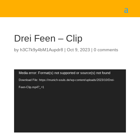
Drei Feen – Clip
by
h3C7k9y4bM1Aupdr8
|
Oct 9, 2023
|
0 comments
Video
Media error: Format(s) not supported or source(s) not found
Player
Download File: https://munich-souls.de/wp-content/uploads/2023/10/Drei-
Feen-Clip.mp4?_=1