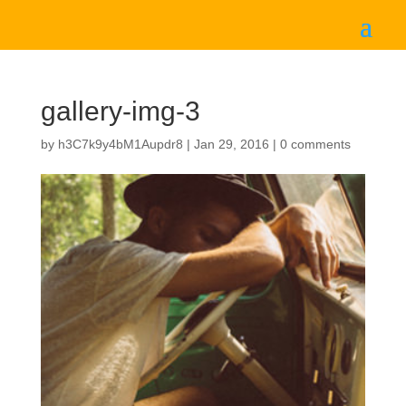
gallery-img-3
by
h3C7k9y4bM1Aupdr8
|
Jan 29, 2016
|
0 comments