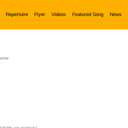
Repertoire
Flyer
Videos
Featured Song
News
ents
d fields are marked
*