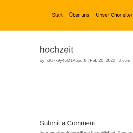
Start
Über uns
Unser Chorleiter
hochzeit
by
h3C7k9y4bM1Aupdr8
|
Feb 20, 2020
|
0 comm
Submit a Comment
Your email address will not be published.
Require