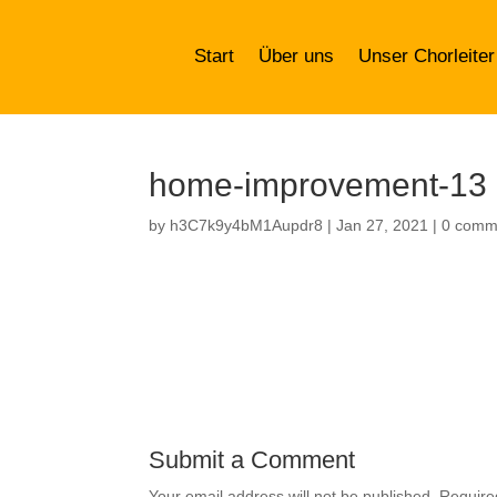
Start
Über uns
Unser Chorleiter
home-improvement-13
by
h3C7k9y4bM1Aupdr8
|
Jan 27, 2021
|
0 comm
Submit a Comment
Your email address will not be published.
Require