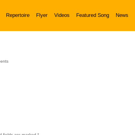
Repertoire
Flyer
Videos
Featured Song
News
ents
d fields are marked
*