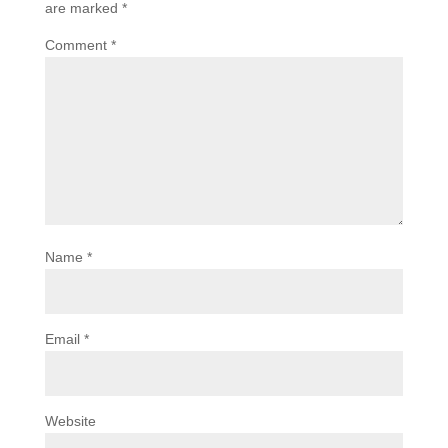
are marked
*
Comment
*
Name
*
Email
*
Website