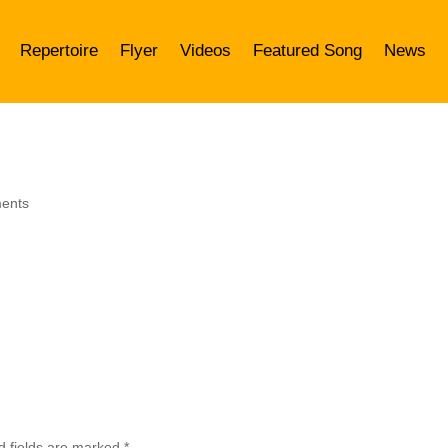
Repertoire
Flyer
Videos
Featured Song
News
ents
d fields are marked
*