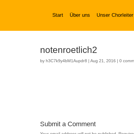
Start
Über uns
Unser Chorleiter
notenroetlich2
by
h3C7k9y4bM1Aupdr8
|
Aug 21, 2016
|
0 comm
Submit a Comment
Your email address will not be published.
Require