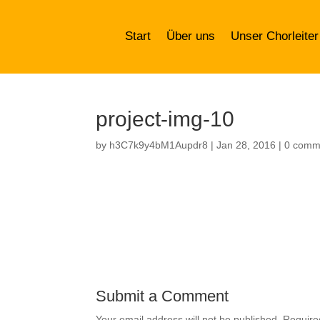
Start
Über uns
Unser Chorleiter
project-img-10
by
h3C7k9y4bM1Aupdr8
|
Jan 28, 2016
|
0 comm
Submit a Comment
Your email address will not be published.
Require