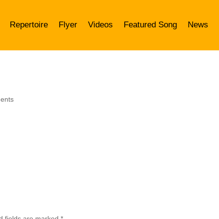
Repertoire
Flyer
Videos
Featured Song
News
ents
d fields are marked
*