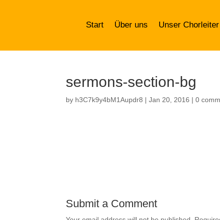
Start
Über uns
Unser Chorleiter
sermons-section-bg
by
h3C7k9y4bM1Aupdr8
|
Jan 20, 2016
|
0 comm
Submit a Comment
Your email address will not be published.
Require