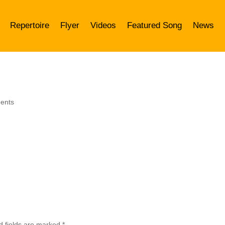
Repertoire
Flyer
Videos
Featured Song
News
ents
d fields are marked
*